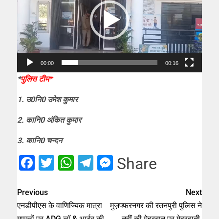
00:00
00:16
*
पुलिस टीम*
1. उ0नि0 उमेश कुमार
2. कानि0 अंकित कुमार
3. कानि0 चन्दन
Facebook
Twitter
WhatsApp
Telegram
Messenger
Share
Previous
Next
एनडीपीएस के वाणिज्यिक मात्रा
मुज़फ्फरनगर की रतनपुरी पुलिस ने
मामलों पर ADG लॉ & आर्डर की
नहीं की मेहरबान पर मेहरबानी,