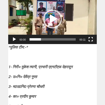
Player
00:00
00:11
*पुलिस टीम:-*
1- निरी० मुकेश त्यागी, प्रभारी एएनटीएफ देहरादून
2- उ०नि० देवेंद्र गुप्ता
3- म0उ0नि0 प्रेरणा चौधरी
4- का० प्रदीप कुमार