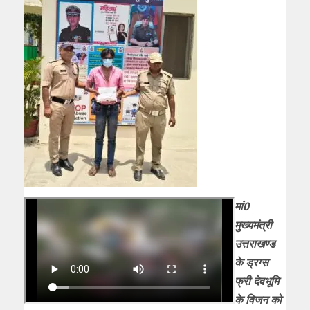
मां0
मुख्यमंत्री
उत्तराखण्ड
के ड्रग्स
फ्री देवभूमि
के विजन को